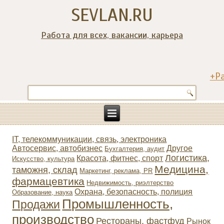
SEVLAN.RU
Работа для всех, вакансии, карьера
+Р
IT, телекоммуникации, связь, электроника
Автосервис, автобизнес
Другое
Бухгалтерия, аудит
Логистика,
Красота, фитнес, спорт
Искусство, культура
Медицина,
таможня, склад
Маркетинг, реклама, PR
фармацевтика
Недвижимость, риэлтeрство
Охрана, безопасность, полиция
Образование, наука
Промышленность,
Продажи
производство
Рестораны, фастфуд
Рынок