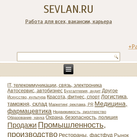
SEVLAN.RU
Работа для всех, вакансии, карьера
+Р
IT, телекоммуникации, связь, электроника
Автосервис, автобизнес
Другое
Бухгалтерия, аудит
Логистика,
Красота, фитнес, спорт
Искусство, культура
Медицина,
таможня, склад
Маркетинг, реклама, PR
фармацевтика
Недвижимость, риэлтeрство
Охрана, безопасность, полиция
Образование, наука
Промышленность,
Продажи
производство
Рестораны, фастфуд
Рынок