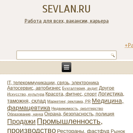
SEVLAN.RU
Работа для всех, вакансии, карьера
+Р
IT, телекоммуникации, связь, электроника
Автосервис, автобизнес
Другое
Бухгалтерия, аудит
Логистика,
Красота, фитнес, спорт
Искусство, культура
Медицина,
таможня, склад
Маркетинг, реклама, PR
фармацевтика
Недвижимость, риэлтeрство
Охрана, безопасность, полиция
Образование, наука
Промышленность,
Продажи
производство
Рестораны, фастфуд
Рынок