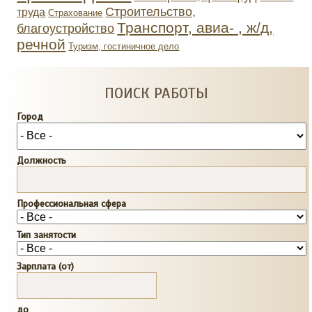
Строительство,
труда
Страхование
Транспорт, авиа- , ж/д,
благоустройство
речной
Туризм, гостиничное дело
ПОИСК РАБОТЫ
Город
Должность
Профессиональная сфера
Тип занятости
Зарплата (от)
до