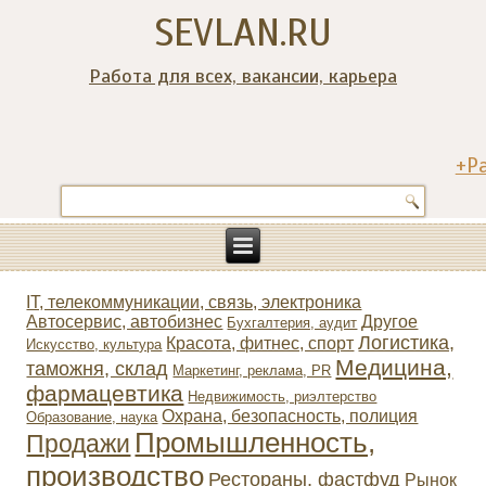
SEVLAN.RU
Работа для всех, вакансии, карьера
+Р
IT, телекоммуникации, связь, электроника
Автосервис, автобизнес
Другое
Бухгалтерия, аудит
Логистика,
Красота, фитнес, спорт
Искусство, культура
Медицина,
таможня, склад
Маркетинг, реклама, PR
фармацевтика
Недвижимость, риэлтeрство
Охрана, безопасность, полиция
Образование, наука
Промышленность,
Продажи
производство
Рестораны, фастфуд
Рынок