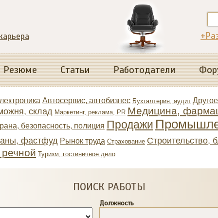
+Ра
 карьера
Резюме
Статьи
Работодатели
Фор
электроника
Автосервис, автобизнес
Другое
Бухгалтерия, аудит
Медицина, фарма
можня, склад
Маркетинг, реклама, PR
Промышле
Продажи
рана, безопасность, полиция
раны, фастфуд
Строительство, 
Рынок труда
Страхование
, речной
Туризм, гостиничное дело
ПОИСК РАБОТЫ
Должность