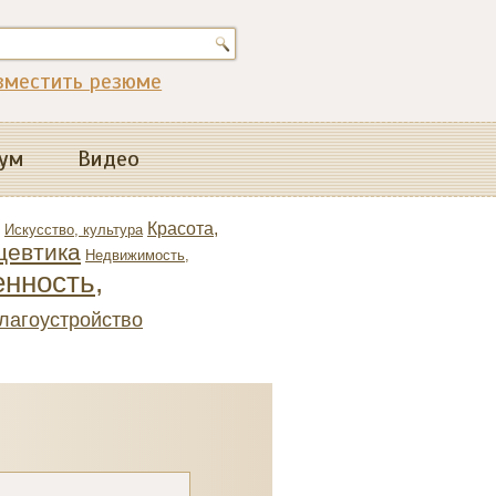
зместить резюме
ум
Видео
Красота,
Искусство, культура
цевтика
Недвижимость,
нность,
благоустройство