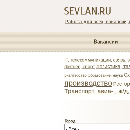
SEVLAN.RU
Работа для всех, вакансии,
Вакансии
IT, телекоммуникации, связь, 
Логистика, та
фитнес, спорт
Ох
риэлтeрство
Образование, наука
производство
Ресто
Транспорт, авиа- , ж/д
Город