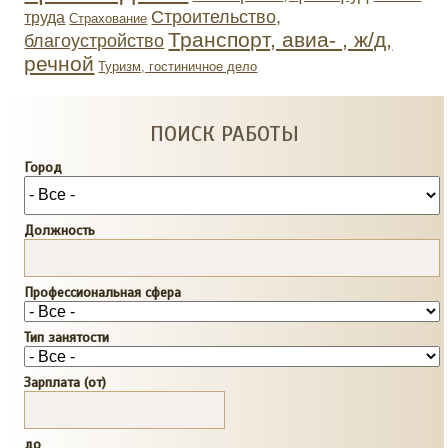
Строительство,
труда
Страхование
Транспорт, авиа- , ж/д,
благоустройство
речной
Туризм, гостиничное дело
ПОИСК РАБОТЫ
Город
Должность
Профессиональная сфера
Тип занятости
Зарплата (от)
до