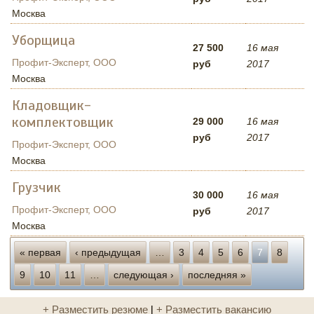
Москва
Уборщица
27 500
16 мая
Профит-Эксперт, ООО
руб
2017
Москва
Кладовщик-
комплектовщик
29 000
16 мая
руб
2017
Профит-Эксперт, ООО
Москва
Грузчик
30 000
16 мая
Профит-Эксперт, ООО
руб
2017
Москва
Страницы
« первая
‹ предыдущая
…
3
4
5
6
7
8
9
10
11
…
следующая ›
последняя »
+ Разместить резюме
|
+ Разместить вакансию