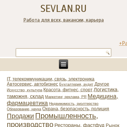
SEVLAN.RU
Работа для всех, вакансии, карьера
+Р
IT, телекоммуникации, связь, электроника
Автосервис, автобизнес
Другое
Бухгалтерия, аудит
Логистика,
Красота, фитнес, спорт
Искусство, культура
Медицина,
таможня, склад
Маркетинг, реклама, PR
фармацевтика
Недвижимость, риэлтeрство
Охрана, безопасность, полиция
Образование, наука
Промышленность,
Продажи
производство
Рестораны, фастфуд
Рынок