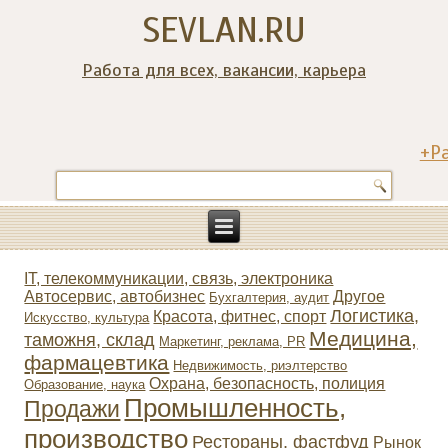
SEVLAN.RU
Работа для всех, вакансии, карьера
+Р
IT, телекоммуникации, связь, электроника
Автосервис, автобизнес
Другое
Бухгалтерия, аудит
Логистика,
Красота, фитнес, спорт
Искусство, культура
Медицина,
таможня, склад
Маркетинг, реклама, PR
фармацевтика
Недвижимость, риэлтeрство
Охрана, безопасность, полиция
Образование, наука
Промышленность,
Продажи
производство
Рестораны, фастфуд
Рынок