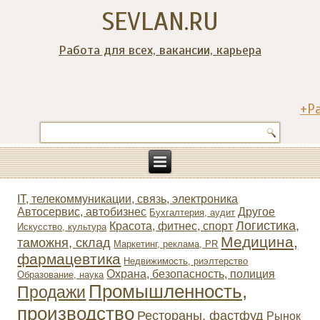
SEVLAN.RU
Работа для всех, вакансии, карьера
+Р
IT, телекоммуникации, связь, электроника
Автосервис, автобизнес
Другое
Бухгалтерия, аудит
Логистика,
Красота, фитнес, спорт
Искусство, культура
Медицина,
таможня, склад
Маркетинг, реклама, PR
фармацевтика
Недвижимость, риэлтeрство
Охрана, безопасность, полиция
Образование, наука
Промышленность,
Продажи
производство
Рестораны, фастфуд
Рынок