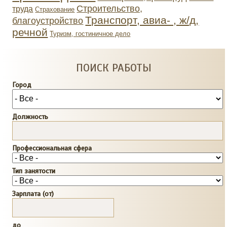
Строительство,
труда
Страхование
Транспорт, авиа- , ж/д,
благоустройство
речной
Туризм, гостиничное дело
ПОИСК РАБОТЫ
Город
Должность
Профессиональная сфера
Тип занятости
Зарплата (от)
до