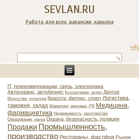
SEVLAN.RU
Работа для всех, вакансии, карьера
+Р
IT, телекоммуникации, связь, электроника
Автосервис, автобизнес
Другое
Бухгалтерия, аудит
Логистика,
Красота, фитнес, спорт
Искусство, культура
Медицина,
таможня, склад
Маркетинг, реклама, PR
фармацевтика
Недвижимость, риэлтeрство
Охрана, безопасность, полиция
Образование, наука
Промышленность,
Продажи
производство
Рестораны, фастфуд
Рынок