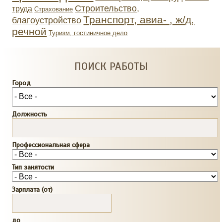
Строительство,
труда
Страхование
Транспорт, авиа- , ж/д,
благоустройство
речной
Туризм, гостиничное дело
ПОИСК РАБОТЫ
Город
Должность
Профессиональная сфера
Тип занятости
Зарплата (от)
до