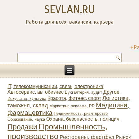
SEVLAN.RU
Работа для всех, вакансии, карьера
+Р
IT, телекоммуникации, связь, электроника
Автосервис, автобизнес
Другое
Бухгалтерия, аудит
Логистика,
Красота, фитнес, спорт
Искусство, культура
Медицина,
таможня, склад
Маркетинг, реклама, PR
фармацевтика
Недвижимость, риэлтeрство
Охрана, безопасность, полиция
Образование, наука
Промышленность,
Продажи
производство
Рестораны, фастфуд
Рынок