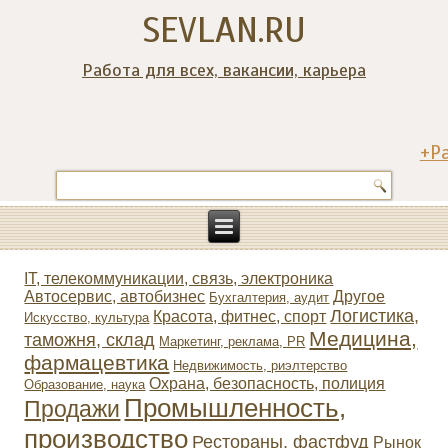
SEVLAN.RU
Работа для всех, вакансии, карьера
+Р
IT, телекоммуникации, связь, электроника
Автосервис, автобизнес
Другое
Бухгалтерия, аудит
Логистика,
Красота, фитнес, спорт
Искусство, культура
Медицина,
таможня, склад
Маркетинг, реклама, PR
фармацевтика
Недвижимость, риэлтeрство
Охрана, безопасность, полиция
Образование, наука
Промышленность,
Продажи
производство
Рестораны, фастфуд
Рынок