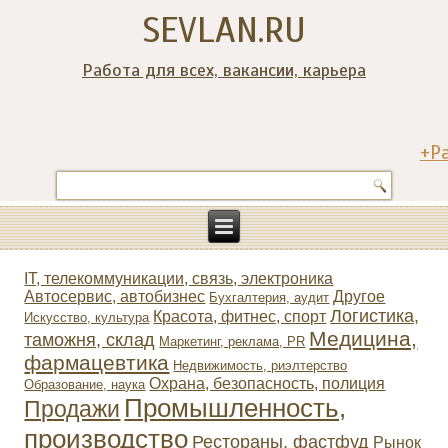
SEVLAN.RU
Работа для всех, вакансии, карьера
+Р
IT, телекоммуникации, связь, электроника
Автосервис, автобизнес
Другое
Бухгалтерия, аудит
Логистика,
Красота, фитнес, спорт
Искусство, культура
Медицина,
таможня, склад
Маркетинг, реклама, PR
фармацевтика
Недвижимость, риэлтeрство
Охрана, безопасность, полиция
Образование, наука
Промышленность,
Продажи
производство
Рестораны, фастфуд
Рынок