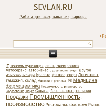
SEVLAN.RU
Работа для всех, вакансии, карьера
+Р
IT, телекоммуникации, связь, электроника
Автосервис, автобизнес
Другое
Бухгалтерия, аудит
Логистика,
Красота, фитнес, спорт
Искусство, культура
Медицина,
таможня, склад
Маркетинг, реклама, PR
фармацевтика
Недвижимость, риэлтeрство
Охрана, безопасность, полиция
Образование, наука
Промышленность,
Продажи
производство
Рестораны, фастфуд
Рынок