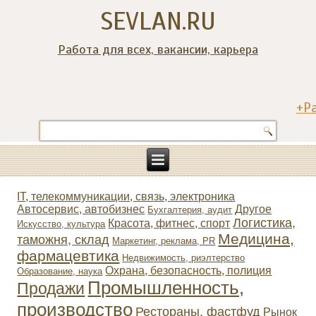
SEVLAN.RU
Работа для всех, вакансии, карьера
+Р
IT, телекоммуникации, связь, электроника
Автосервис, автобизнес
Другое
Бухгалтерия, аудит
Логистика,
Красота, фитнес, спорт
Искусство, культура
Медицина,
таможня, склад
Маркетинг, реклама, PR
фармацевтика
Недвижимость, риэлтeрство
Охрана, безопасность, полиция
Образование, наука
Промышленность,
Продажи
производство
Рестораны, фастфуд
Рынок