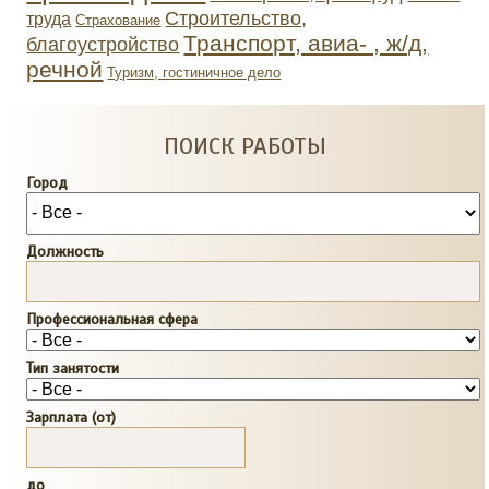
Строительство,
труда
Страхование
Транспорт, авиа- , ж/д,
благоустройство
речной
Туризм, гостиничное дело
ПОИСК РАБОТЫ
Город
Должность
Профессиональная сфера
Тип занятости
Зарплата (от)
до