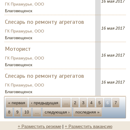
16 мая 2017
ГК Приамурье, ООО
Благовещенск
Слесарь по ремонту агрегатов
16 мая 2017
ГК Приамурье, ООО
Благовещенск
Моторист
16 мая 2017
ГК Приамурье, ООО
Благовещенск
Слесарь по ремонту агрегатов
16 мая 2017
ГК Приамурье, ООО
Благовещенск
Страницы
« первая
‹ предыдущая
…
2
3
4
5
6
7
8
9
10
…
следующая ›
последняя »
+ Разместить резюме
|
+ Разместить вакансию