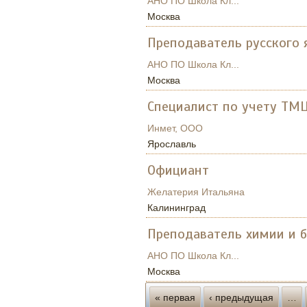
АНО ПО Школа Кл...
Москва
Преподаватель русского 
АНО ПО Школа Кл...
Москва
Специалист по учету ТМ
Инмет, ООО
Ярославль
Официант
Желатерия Итальяна
Калининград
Преподаватель химии и 
АНО ПО Школа Кл...
Москва
Страницы
« первая
‹ предыдущая
…