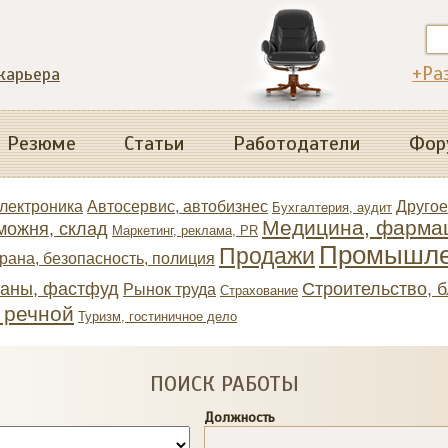
+Ра
 карьера
Резюме
Статьи
Работодатели
Фор
электроника
Автосервис, автобизнес
Другое
Бухгалтерия, аудит
Медицина, фарма
можня, склад
Маркетинг, реклама, PR
Промышле
Продажи
рана, безопасность, полиция
раны, фастфуд
Строительство, 
Рынок труда
Страхование
, речной
Туризм, гостиничное дело
ПОИСК РАБОТЫ
Должность