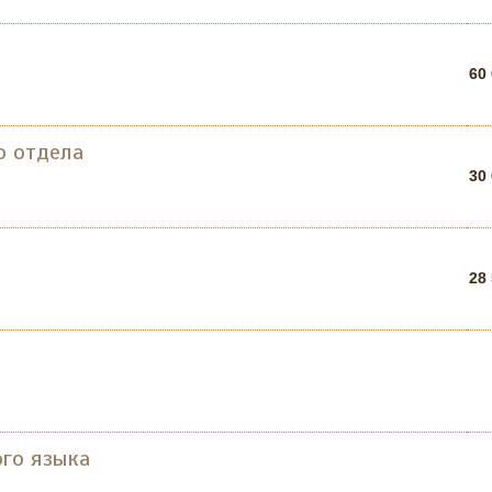
60
о отдела
30
28
ого языка