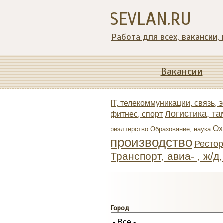
SEVLAN.RU
Работа для всех, вакансии,
Вакансии
IT, телекоммуникации, связь, 
Логистика, та
фитнес, спорт
Ох
риэлтeрство
Образование, наука
производство
Ресто
Транспорт, авиа- , ж/д
Город