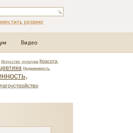
зместить резюме
ум
Видео
Красота,
Искусство, культура
цевтика
Недвижимость,
нность,
благоустройство