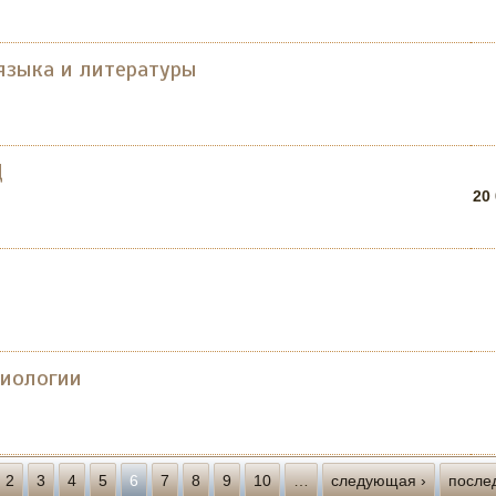
языка и литературы
Ц
20
биологии
2
3
4
5
6
7
8
9
10
…
следующая ›
после